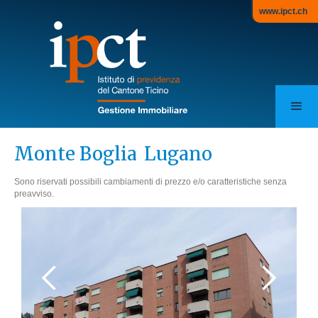
www.ipct.ch
Monte Boglia
Lugano
Sono riservati possibili cambiamenti di prezzo e/o caratteristiche senza
preavviso.