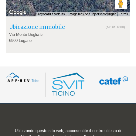
Keyboard shortcuts
Image may be subject to copyright
Terms
Ubicazione immobile
(Nr. rif. 1800)
Via Monte Boglia 5
6900 Lugano
Istituto di previdenza del Cantone Ticino
Ufficio gestione immobiliare
Utilizzando questo sito web, acconsentite il nostro utilizzo di